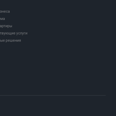
знеса
ома
вартиры
твующие услуги
ные решения