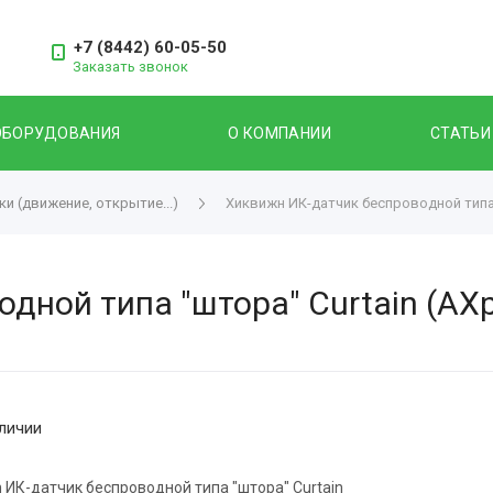
+7 (8442) 60-05-50
Заказать звонок
ОБОРУДОВАНИЯ
О КОМПАНИИ
СТАТЬИ
и (движение, открытие...)
Хиквижн ИК-датчик беспроводной типа 
дной типа "штора" Curtain (AXp
личии
on ИК-датчик беспроводной типа "штора" Curtain