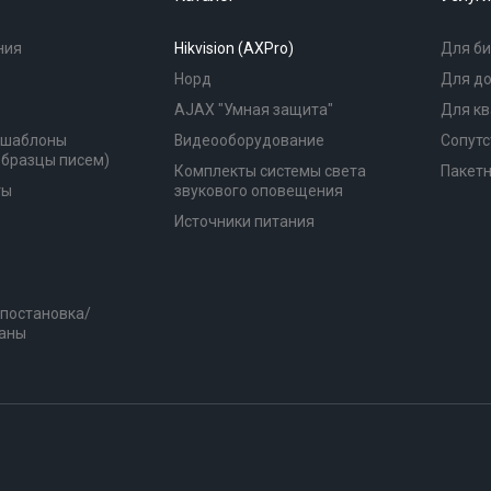
ния
Hikvision (AXPro)
Для би
Норд
Для д
AJAX "Умная защита"
Для к
(шаблоны
Видеооборудование
Сопутс
образцы писем)
Комплекты системы света
Пакет
ты
звукового оповещения
Источники питания
 постановка/
раны
79627595503