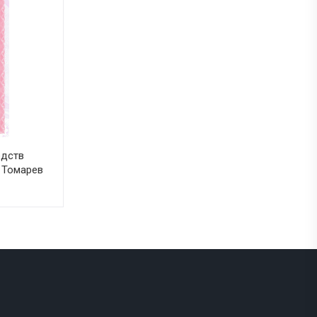
едств
 Томарев