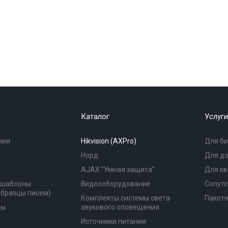
Каталог
Услуги
ния
Hikvision (AXPro)
Для би
Норд
Для д
AJAX "Умная защита"
Для к
(шаблоны
Видеооборудование
Сопутс
образцы писем)
Комплекты системы света
Пакет
ты
звукового оповещения
Источники питания