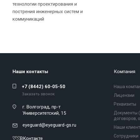
технологии проектирования и
пострения инженерных систем и
коммуникаций
Наши контакты
Компания
+7 (8442) 60-05-50
Наша компа
Заказать звонок
Лицензии
Реквизиты
г. Волгоград,
пр-т
Университетский, 15
Документы 
договоров, 
eyeguard@eyeguard-gs.ru
Наши клиен
Сотрудники
ВКонтакте