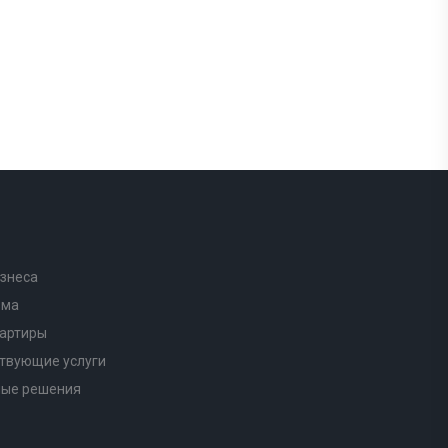
знеса
ома
вартиры
твующие услуги
ные решения