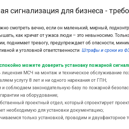
я сигнализация для бизнеса - треб
жно смотреть вечно, если он маленький, мирный, подконтр
ышать, как кричат от ужаса люди – это невыносимо. Толь
ии, поднимает тревогу, предупреждает об опасности, мини
тивной и уголовной ответственности
Штрафы и сроки из ФЗ
спокойно можете доверить установку пожарной сигнал
ть лицензия МСЧ на монтаж и техническое обслуживание п
вляем услугу 8 лет и ни одного нарекания от ГПН;
м и соблюдаем законодательную базу по пожарной безопас
 гарантии на оборудование;
обственный проектный отдел, который спроектирует прое
ает необходимую для установки документацию;
ичиваемся только установкой, проводим и двухфакторное 