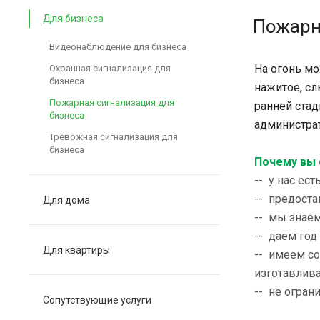
Для бизнеса
Пожарна
Видеонаблюдение для бизнеса
На огонь мо
Охранная сигнализация для
бизнеса
нажитое, сл
Пожарная сигнализация для
ранней стад
бизнеса
администра
Тревожная сигнализация для
бизнеса
Почему вы 
-- у нас ес
-- предоста
Для дома
-- мы знае
-- даем год
Для квартиры
-- имеем с
изготавлив
-- не огран
Сопутствующие услуги