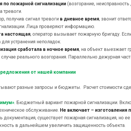
я по пожарной сигнализации
(возгорание, неисправность
а тревоги.
р, получив сигнал тревоги
в дневное время
, звонит отве
игнализации. Лица проверяют информацию.
га настоящая
, оператор вызывает пожарную бригаду. Есл
 для устранения неполадок.
лизация сработала в ночное время
, на объект выезжает 
случае реального возгорания. Параллельно дежурная част
предложения от нашей компании
тывают разные запросы и бюджеты. Расчет стоимости сдел
нимум»
. Бюджетный вариант пожарной сигнализации. Включ
техническое обслуживание.
Не включает – изготовления 
ь документация, существует пожарная сигнализация, но ее
жность в дальнейшем увеличить защищенность объекта.