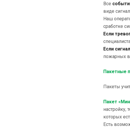
Все
событи
виде сигнал
Наш операто
сработке с
Если трево
специалиста
Если сигна
пожарных в 
Пакетные 
Пакеты учи
Пакет «Ми
настройку, 
которых ест
Есть возмо