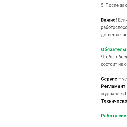
5. После за
Важно!
Есл
работоспос
дешевле, че
Обязательн
Чтобы обес
состоит из 
Сервис
– у
Регламент
журнале «Д
Техническ
Работа сис