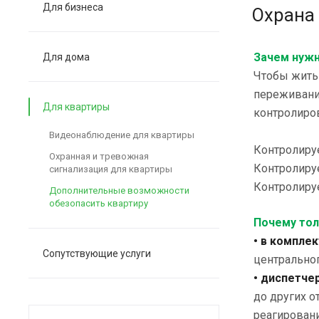
Для бизнеса
Охрана 
Зачем нужн
Для дома
Чтобы жить 
переживани
Для квартиры
контролиров
Видеонаблюдение для квартиры
Контролируе
Охранная и тревожная
Контролируе
сигнализация для квартиры
Контролируе
Дополнительные возможности
обезопасить квартиру
Почему тол
• в компле
Сопутствующие услуги
центрально
• диспетче
до других о
реагировани