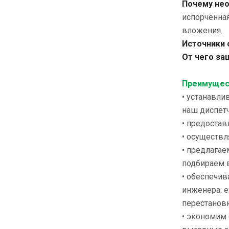
Почему нео
испорченна
вложения.
Источники 
От чего за
Преимущест
• устанавли
наш диспет
• предостав
• осуществл
• предлагае
подбираем в
• обеспечи
инженера: е
перестановк
• экономим