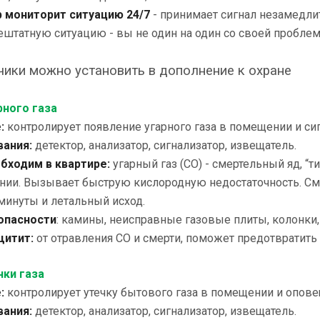
р мониторит ситуацию 24/7
- принимает сигнал незамедлит
штатную ситуацию - вы не один на один со своей проблем
чики можно установить в дополнение к охране
рного газа
:
контролирует появление угарного газа в помещении и с
вания:
детектор, анализатор, сигнализатор, извещатель.
бходим в квартире:
угарный газ (СО) - смертельный яд, “ти
нии. Вызывает быструю кислородную недостаточность. Сме
3 минуты и летальный исход.
опасности
: камины, неисправные газовые плиты, колонки,
щитит:
от отравления СО и смерти, поможет предотвратить
чки газа
:
контролирует утечку бытового газа в помещении и опов
вания:
детектор, анализатор, сигнализатор, извещатель.