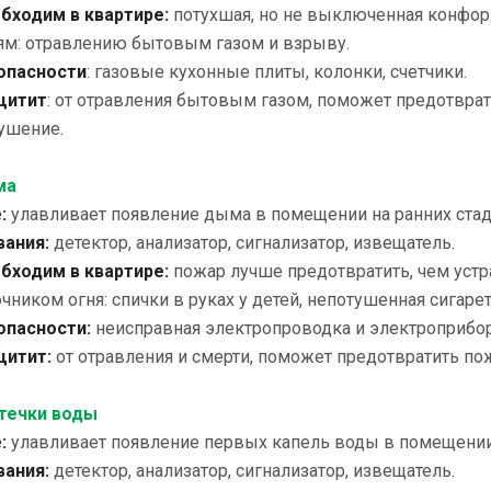
бходим в квартире:
потухшая, но не выключенная конфор
ям: отравлению бытовым газом и взрыву.
опасности
: газовые кухонные плиты, колонки, счетчики.
щитит
: от отравления бытовым газом, поможет предотврат
ушение.
ма
:
улавливает появление дыма в помещении на ранних стади
вания:
детектор, анализатор, сигнализатор, извещатель.
бходим в квартире:
пожар лучше предотвратить, чем устр
ником огня: спички в руках у детей, непотушенная сигар
опасности:
неисправная электропроводка и электроприбор
щитит:
от отравления и смерти, поможет предотвратить по
течки воды
:
улавливает появление первых капель воды в помещении н
вания:
детектор, анализатор, сигнализатор, извещатель.