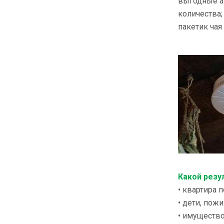
выгодные ак
количества;
пакетик чая
Какой резу
• квартира 
• дети, пож
• имущество