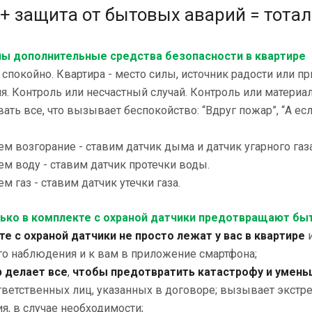
+ защита от бытовых аварий = тота
ы дополнительные средства безопасности в квартире
спокойно. Квартира - место силы, источник радости или п
я. Контроль или несчастный случай. Контроль или матери
ать все, что вызывает беспокойство: “Вдруг пожар”, “А есл
м возгорание - ставим датчик дыма и датчик угарного газа
м воду - ставим датчик протечки воды.
м газ - ставим датчик утечки газа.
ько в комплекте с охраной датчики предотвращают бы
кте с охраной датчики
не просто лежат у вас в квартире
и
го наблюдения и к вам в приложение смартфона;
р делает все
,
чтобы предотвратить катастрофу и умень
тветственных лиц, указанных в договоре; вызывает экстр
я, в случае необходимости;