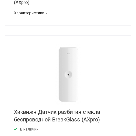
(AXpro)
Характеристики
Хиквижн Датчик разбития стекла
беспроводной BreakGlass (AXpro)
В наличии